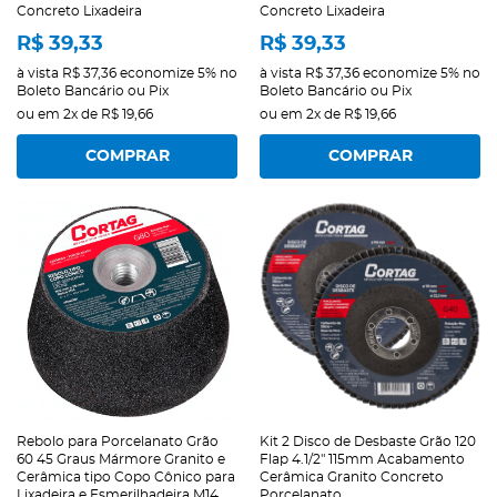
Concreto Lixadeira
Concreto Lixadeira
R$ 39,33
R$ 39,33
à vista
R$ 37,36
economize
5%
no
à vista
R$ 37,36
economize
5%
no
Boleto Bancário ou Pix
Boleto Bancário ou Pix
ou em
2x
de
R$ 19,66
ou em
2x
de
R$ 19,66
COMPRAR
COMPRAR
Rebolo para Porcelanato Grão
Kit 2 Disco de Desbaste Grão 120
60 45 Graus Mármore Granito e
Flap 4.1/2" 115mm Acabamento
Cerâmica tipo Copo Cônico para
Cerâmica Granito Concreto
Lixadeira e Esmerilhadeira M14
Porcelanato