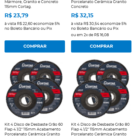
Mármore, Granito e Concreto
Porcelanato Cerâmica Granito
115mm Cortag.
Concreto
R$ 23,79
R$ 32,15
à vista
R$ 22,60
economize
5%
à vista
R$ 30,54
economize
5%
no Boleto Bancário ou Pix
no Boleto Bancário ou Pix
ou em
2x
de
R$ 16,08
COMPRAR
COMPRAR
Kit 4 Disco de Desbaste Grão 60
Kit 4 Disco de Desbaste Grão 80
Flap 4.1/2" 115mm Acabamento
Flap 4.1/2" 115mm Acabamento
Porcelanato Cerâmica Granito
Porcelanato Cerâmica Granito