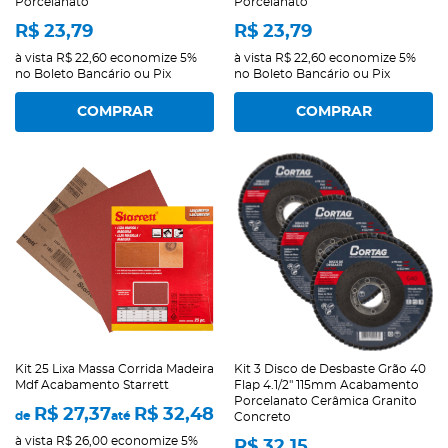
Porcelanato
Porcelanato
R$ 23,79
R$ 23,79
à vista
R$ 22,60
economize
5%
à vista
R$ 22,60
economize
5%
no Boleto Bancário ou Pix
no Boleto Bancário ou Pix
COMPRAR
COMPRAR
Kit 25 Lixa Massa Corrida Madeira
Kit 3 Disco de Desbaste Grão 40
Mdf Acabamento Starrett
Flap 4.1/2" 115mm Acabamento
Porcelanato Cerâmica Granito
R$ 27,37
R$ 32,48
de
até
Concreto
à vista
R$ 26,00
economize
5%
R$ 32,15