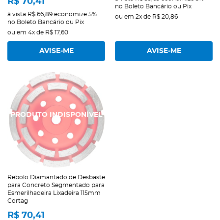
R$ 70,41
no Boleto Bancário ou Pix
à vista
R$ 66,89
economize
5%
ou em
2x
de
R$ 20,86
no Boleto Bancário ou Pix
ou em
4x
de
R$ 17,60
AVISE-ME
AVISE-ME
Rebolo Diamantado de Desbaste
para Concreto Segmentado para
Esmerilhadeira Lixadeira 115mm
Cortag
R$ 70,41