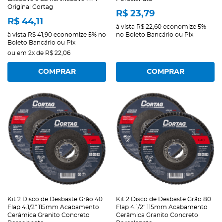
Original Cortag
R$ 23,79
R$ 44,11
à vista
R$ 22,60
economize
5%
à vista
R$ 41,90
economize
5%
no
no Boleto Bancário ou Pix
Boleto Bancário ou Pix
ou em
2x
de
R$ 22,06
COMPRAR
COMPRAR
Kit 2 Disco de Desbaste Grão 40
Kit 2 Disco de Desbaste Grão 80
Flap 4.1/2" 115mm Acabamento
Flap 4.1/2" 115mm Acabamento
Cerâmica Granito Concreto
Cerâmica Granito Concreto