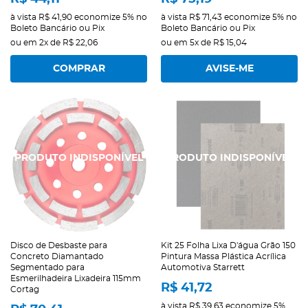
à vista
R$ 41,90
economize
5%
no
à vista
R$ 71,43
economize
5%
no
Boleto Bancário ou Pix
Boleto Bancário ou Pix
ou em
2x
de
R$ 22,06
ou em
5x
de
R$ 15,04
COMPRAR
AVISE-ME
Disco de Desbaste para
Kit 25 Folha Lixa D'água Grão 150
Concreto Diamantado
Pintura Massa Plástica Acrílica
Segmentado para
Automotiva Starrett
Esmerilhadeira Lixadeira 115mm
R$ 41,72
Cortag
à vista
R$ 39,63
economize
5%