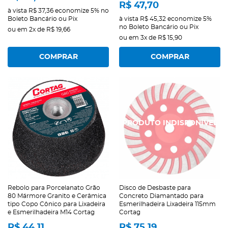
R$ 47,70
à vista
R$ 37,36
economize
5%
no
Boleto Bancário ou Pix
à vista
R$ 45,32
economize
5%
no Boleto Bancário ou Pix
ou em
2x
de
R$ 19,66
ou em
3x
de
R$ 15,90
COMPRAR
COMPRAR
Rebolo para Porcelanato Grão
Disco de Desbaste para
80 Mármore Granito e Cerâmica
Concreto Diamantado para
tipo Copo Cônico para Lixadeira
Esmerilhadeira Lixadeira 115mm
e Esmerilhadeira M14 Cortag
Cortag
R$ 44,11
R$ 75,19