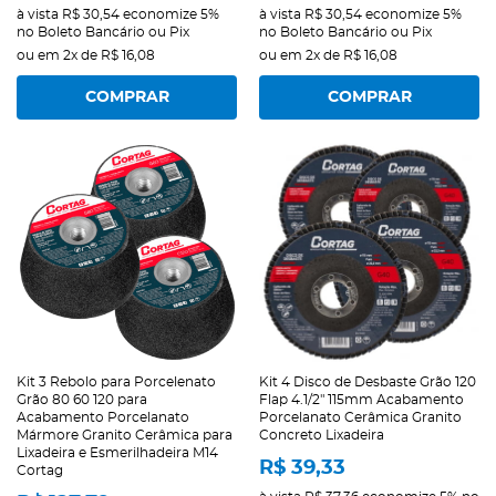
à vista
R$ 30,54
economize
5%
à vista
R$ 30,54
economize
5%
no Boleto Bancário ou Pix
no Boleto Bancário ou Pix
ou em
2x
de
R$ 16,08
ou em
2x
de
R$ 16,08
COMPRAR
COMPRAR
Kit 3 Rebolo para Porcelenato
Kit 4 Disco de Desbaste Grão 120
Grão 80 60 120 para
Flap 4.1/2" 115mm Acabamento
Acabamento Porcelanato
Porcelanato Cerâmica Granito
Mármore Granito Cerâmica para
Concreto Lixadeira
Lixadeira e Esmerilhadeira M14
R$ 39,33
Cortag