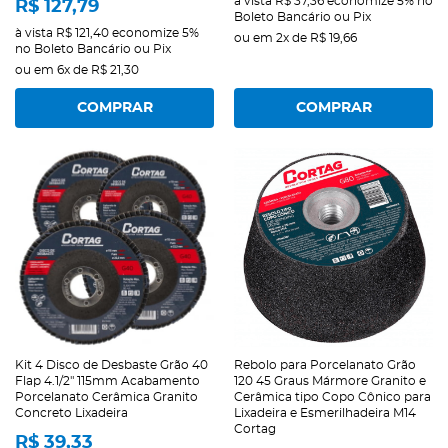
à vista
R$ 37,36
economize
5%
no
R$ 127,79
Boleto Bancário ou Pix
à vista
R$ 121,40
economize
5%
ou em
2x
de
R$ 19,66
no Boleto Bancário ou Pix
ou em
6x
de
R$ 21,30
COMPRAR
COMPRAR
Kit 4 Disco de Desbaste Grão 40
Rebolo para Porcelanato Grão
Flap 4.1/2" 115mm Acabamento
120 45 Graus Mármore Granito e
Porcelanato Cerâmica Granito
Cerâmica tipo Copo Cônico para
Concreto Lixadeira
Lixadeira e Esmerilhadeira M14
Cortag
R$ 39,33