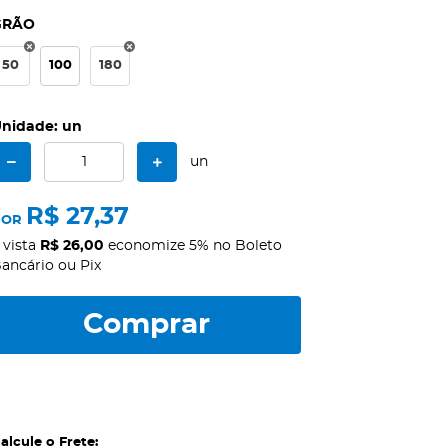
GRÃO
50
100
180
nidade: un
un
R$ 27,37
POR
 vista
R$ 26,00
economize
5%
no Boleto
ancário ou Pix
Comprar
alcule o Frete: