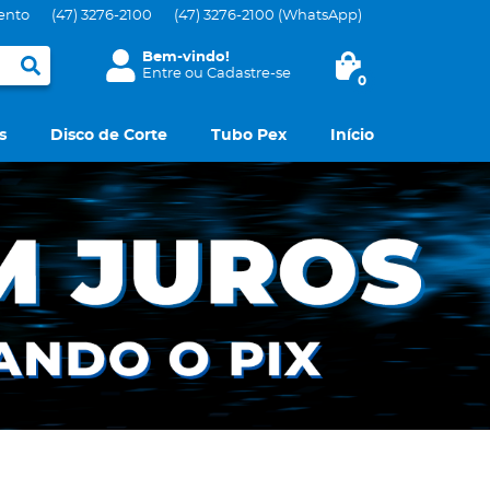
ento
(47)
3276-2100
(47)
3276-2100
(WhatsApp)
Bem-vindo!
Entre
ou
Cadastre-se
0
s
Disco de Corte
Tubo Pex
Início