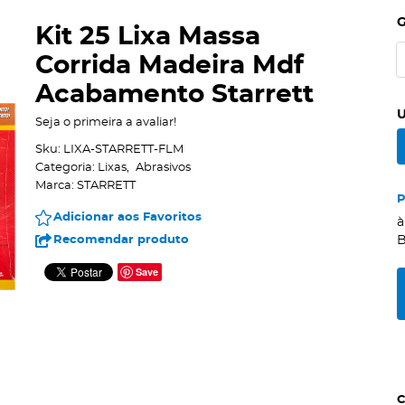
Kit 25 Lixa Massa
Corrida Madeira Mdf
Acabamento Starrett
U
Seja o primeira a avaliar!
Sku:
LIXA-STARRETT-FLM
Categoria:
Lixas
Abrasivos
Marca:
STARRETT
Adicionar aos Favoritos
à
Recomendar produto
B
Save
C