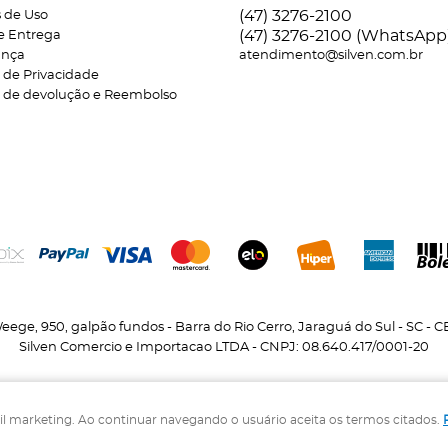
(47)
3276-2100
 de Uso
(47)
3276-2100
(WhatsApp
 e Entrega
ança
atendimento@silven.com.br
a de Privacidade
ca de devolução e Reembolso
eege, 950, galpão fundos
-
Barra do Rio Cerro, Jaraguá do Sul
-
SC
-
C
Silven Comercio e Importacao LTDA - CNPJ: 08.640.417/0001-20
mail marketing. Ao continuar navegando o usuário aceita os termos citados.
LOJA VIRTUAL CRIADA POR