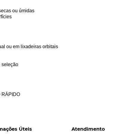
secas ou úmidas
fícies
al ou em lixadeiras orbitais
 seleção
O RÁPIDO
mações Úteis
Atendimento