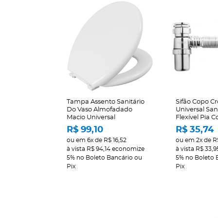
Tampa Assento Sanitário
Sifão Copo 
Do Vaso Almofadado
Universal Sa
Macio Universal
Flexível Pia 
R$ 99,10
R$ 35,74
ou em
6x
de
R$ 16,52
ou em
2x
de
R
à vista
R$ 94,14
economize
à vista
R$ 33,9
5%
no Boleto Bancário ou
5%
no Boleto 
Pix
Pix