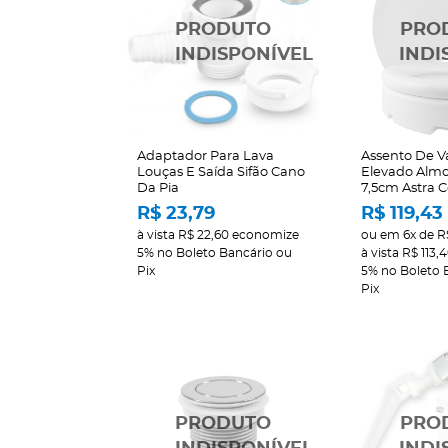
Adaptador Para Lava
Assento De Va
Louças E Saída Sifão Cano
Elevado Alm
Da Pia
7,5cm Astra 
R$ 23,79
R$ 119,43
à vista
R$ 22,60
economize
ou em
6x
de
R
5%
no Boleto Bancário ou
à vista
R$ 113,
Pix
5%
no Boleto 
Pix