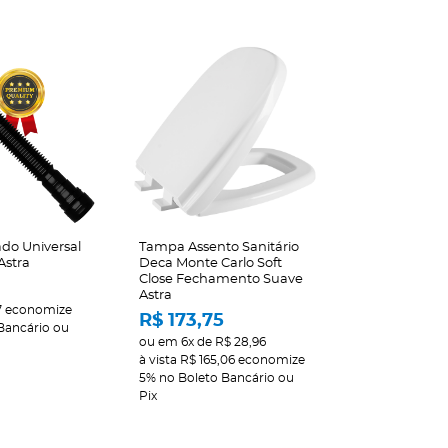
ado Universal
Tampa Assento Sanitário
Astra
Deca Monte Carlo Soft
Close Fechamento Suave
Astra
7
economize
R$ 173,75
Bancário ou
ou em
6x
de
R$ 28,96
à vista
R$ 165,06
economize
5%
no Boleto Bancário ou
Pix