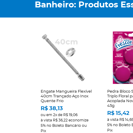
Banheiro: Produtos Ess
Engate Mangueira Flexível
Pedra Bloco S
40cm Trançado Aço Inox
Triplo Floral 
Quente Frio
Acoplada Nov
45g
R$ 38,13
R$ 15,42
ou em
2x
de
R$ 19,06
à vista
R$ 14,6
à vista
R$ 36,22
economize
5%
no Boleto 
5%
no Boleto Bancário ou
Pix
Pix