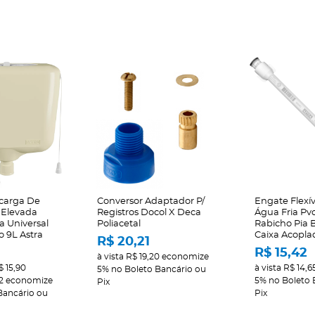
carga De
Conversor Adaptador P/
Engate Flexív
 Elevada
Registros Docol X Deca
Água Fria Pvc
 Universal
Poliacetal
Rabicho Pia 
o 9L Astra
Caixa Acopla
R$ 20,21
R$ 15,42
à vista
R$ 19,20
economize
$ 15,90
à vista
R$ 14,6
5%
no Boleto Bancário ou
2
economize
5%
no Boleto 
Pix
Bancário ou
Pix