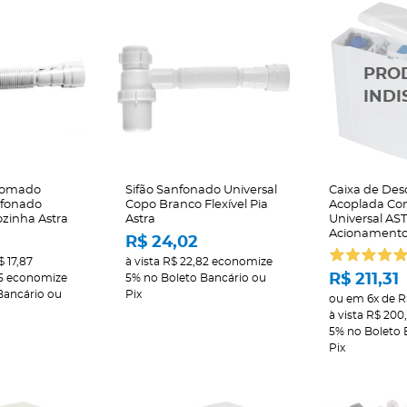
Cromado
Sifão Sanfonado Universal
Caixa de Des
nfonado
Copo Branco Flexível Pia
Acoplada Co
Cozinha Astra
Astra
Universal AS
Acionamento
R$ 24,02
$ 17,87
à vista
R$ 22,82
economize
R$ 211,31
5
economize
5%
no Boleto Bancário ou
Bancário ou
Pix
ou em
6x
de
R
à vista
R$ 200
5%
no Boleto 
Pix