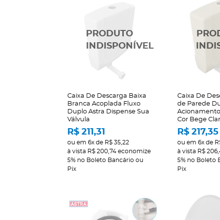
Caixa De Descarga Baixa
Caixa De Des
Branca Acoplada Fluxo
de Parede D
Duplo Astra Dispense Sua
Acionamento 
Válvula
Cor Bege Clar
R$ 211,31
R$ 217,35
ou em
6x
de
R$ 35,22
ou em
6x
de
R
à vista
R$ 200,74
economize
à vista
R$ 206
5%
no Boleto Bancário ou
5%
no Boleto 
Pix
Pix