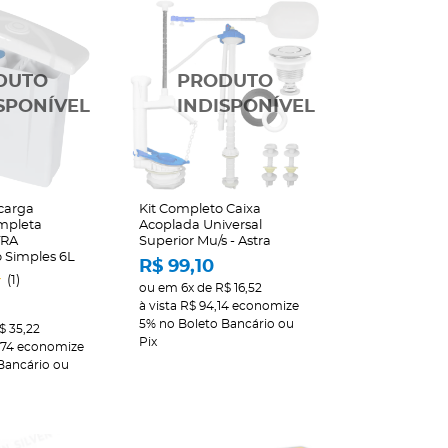
carga
Kit Completo Caixa
mpleta
Acoplada Universal
TRA
Superior Mu/s - Astra
 Simples 6L
R$ 99,10
(1)
ou em
6x
de
R$ 16,52
à vista
R$ 94,14
economize
5%
no Boleto Bancário ou
$ 35,22
Pix
,74
economize
Bancário ou