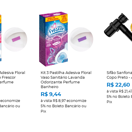
 Adesiva Floral
Kit 3 Pastilha Adesiva Floral
Sifão Sanfon
o Frescor
Vaso Sanitário Lavanda
Copo Preto - 
Perfume
Odorizante Perfume
R$ 22,60
Banheiro
à vista
R$ 21,4
R$ 9,44
5%
no Boleto 
economize
à vista
R$ 8,97
economize
Pix
Bancário ou
5%
no Boleto Bancário ou
Pix