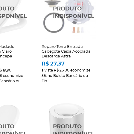
ofadado
Reparo Torre Entrada
 Claro
Cabeçote Caixa Acoplada
Incepa
Descarga Astra
R$ 27,37
$ 19,90
à vista
R$ 26,00
economize
46
economize
5%
no Boleto Bancário ou
Bancário ou
Pix