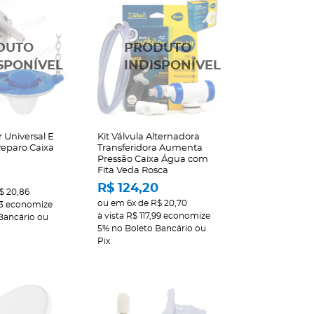
 Universal E
Kit Válvula Alternadora
eparo Caixa
Transferidora Aumenta
Pressão Caixa Água com
Fita Veda Rosca
R$ 124,20
$ 20,86
ou em
6x
de
R$ 20,70
3
economize
à vista
R$ 117,99
economize
Bancário ou
5%
no Boleto Bancário ou
Pix