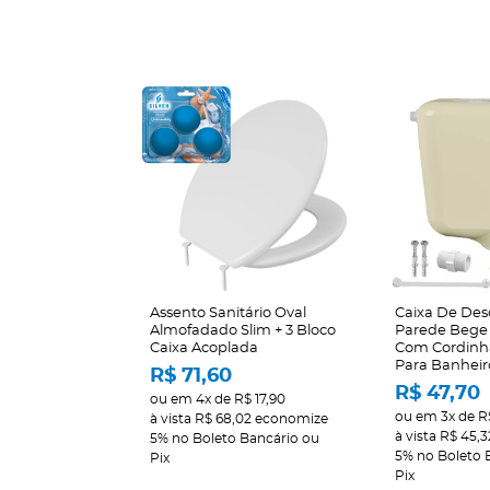
Assento Sanitário Oval
Caixa De Des
Almofadado Slim + 3 Bloco
Parede Bege
Caixa Acoplada
Com Cordinha
Para Banheir
R$ 71,60
R$ 47,70
ou em
4x
de
R$ 17,90
ou em
3x
de
R
à vista
R$ 68,02
economize
à vista
R$ 45,3
5%
no Boleto Bancário ou
5%
no Boleto 
Pix
Pix