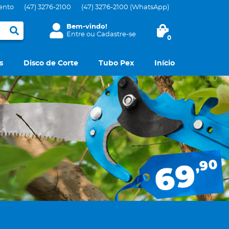
ento
(47)
3276-2100
(47)
3276-2100
(WhatsApp)
Bem-vindo!
Entre
ou
Cadastre-se
0
s
Disco de Corte
Tubo Pex
Início