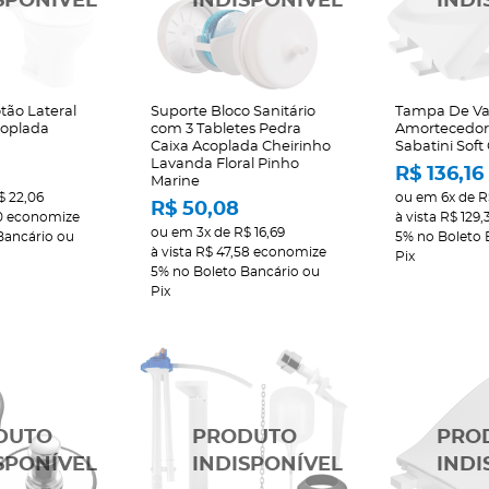
tão Lateral
Suporte Bloco Sanitário
Tampa De V
coplada
com 3 Tabletes Pedra
Amortecedor 
Caixa Acoplada Cheirinho
Sabatini Soft
Lavanda Floral Pinho
R$ 136,16
Marine
$ 22,06
ou em
6x
de
R
R$ 50,08
0
economize
à vista
R$ 129,
ou em
3x
de
R$ 16,69
Bancário ou
5%
no Boleto 
à vista
R$ 47,58
economize
Pix
5%
no Boleto Bancário ou
Pix