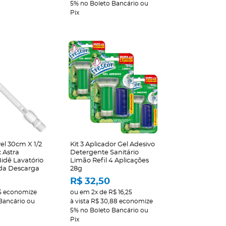
5%
no Boleto Bancário ou
Pix
el 30cm X 1/2
Kit 3 Aplicador Gel Adesivo
 Astra
Detergente Sanitário
Bidê Lavatório
Limão Refil 4 Aplicações
da Descarga
28g
R$ 32,50
5
economize
ou em
2x
de
R$ 16,25
Bancário ou
à vista
R$ 30,88
economize
5%
no Boleto Bancário ou
Pix