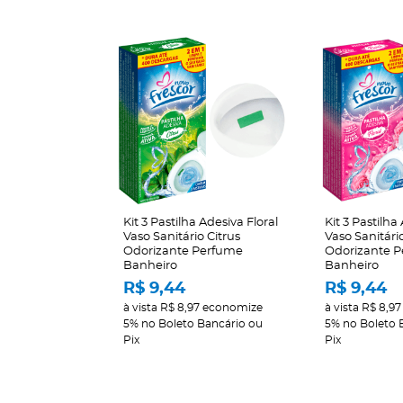
Kit 3 Pastilha Adesiva Floral
Kit 3 Pastilha
Vaso Sanitário Citrus
Vaso Sanitári
Odorizante Perfume
Odorizante 
Banheiro
Banheiro
R$ 9,44
R$ 9,44
à vista
R$ 8,97
economize
à vista
R$ 8,97
5%
no Boleto Bancário ou
5%
no Boleto 
Pix
Pix