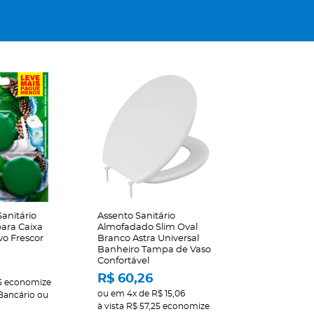
anitário
Assento Sanitário
para Caixa
Almofadado Slim Oval
o Frescor
Branco Astra Universal
Banheiro Tampa de Vaso
Confortável
R$ 60,26
5
economize
ou em
4x
de
R$ 15,06
Bancário ou
à vista
R$ 57,25
economize