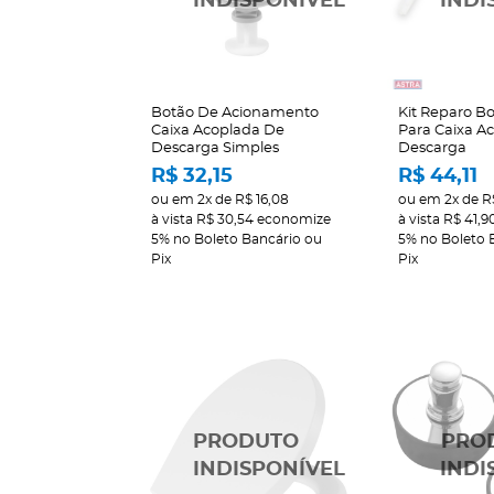
Botão De Acionamento
Kit Reparo Bo
Caixa Acoplada De
Para Caixa A
Descarga Simples
Descarga
R$ 32,15
R$ 44,11
ou em
2x
de
R$ 16,08
ou em
2x
de
R
à vista
R$ 30,54
economize
à vista
R$ 41,9
5%
no Boleto Bancário ou
5%
no Boleto 
Pix
Pix