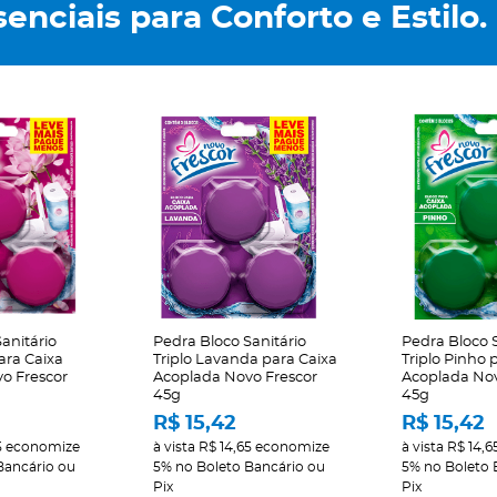
enciais para Conforto e Estilo.
anitário
Pedra Bloco Sanitário
Pedra Bloco S
para Caixa
Triplo Lavanda para Caixa
Triplo Pinho 
o Frescor
Acoplada Novo Frescor
Acoplada Nov
45g
45g
R$ 15,42
R$ 15,42
5
economize
à vista
R$ 14,65
economize
à vista
R$ 14,6
Bancário ou
5%
no Boleto Bancário ou
5%
no Boleto 
Pix
Pix