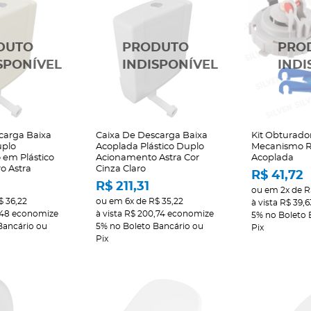
carga Baixa
Caixa De Descarga Baixa
Kit Obturador
uplo
Acoplada Plástico Duplo
Mecanismo R
em Plástico
Acionamento Astra Cor
Acoplada
o Astra
Cinza Claro
R$ 41,72
R$ 211,31
ou em
2x
de
R
$ 36,22
ou em
6x
de
R$ 35,22
à vista
R$ 39,6
,48
economize
à vista
R$ 200,74
economize
5%
no Boleto 
Bancário ou
5%
no Boleto Bancário ou
Pix
Pix