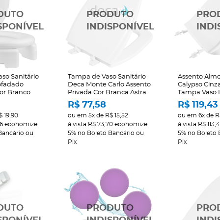
so Sanitário
Tampa de Vaso Sanitário
Assento Alm
ofadado
Deca Monte Carlo Assento
Calypso Cinza
Cor Branco
Privada Cor Branca Astra
Tampa Vaso 
R$ 77,58
R$ 119,43
$ 19,90
ou em
5x
de
R$ 15,52
ou em
6x
de
R
46
economize
à vista
R$ 73,70
economize
à vista
R$ 113,
Bancário ou
5%
no Boleto Bancário ou
5%
no Boleto 
Pix
Pix