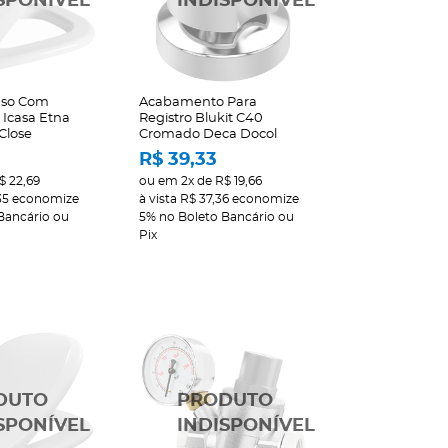
aso Com
Acabamento Para
Icasa Etna
Registro Blukit C40
 Close
Cromado Deca Docol
R$ 39,33
$ 22,69
ou em
2x
de
R$ 19,66
35
economize
à vista
R$ 37,36
economize
Bancário ou
5%
no Boleto Bancário ou
Pix