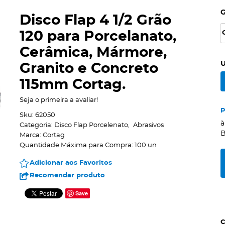
Disco Flap 4 1/2 Grão
120 para Porcelanato,
Cerâmica, Mármore,
U
Granito e Concreto
115mm Cortag.
Seja o primeira a avaliar!
Sku:
62050
à
Categoria:
Disco Flap Porcelenato
Abrasivos
B
Marca:
Cortag
Quantidade Máxima para Compra:
100
un
Adicionar aos Favoritos
Recomendar produto
Save
C