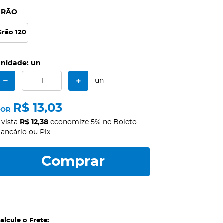
GRÃO
Grão 120
nidade: un
un
R$ 13,03
POR
 vista
R$ 12,38
economize
5%
no Boleto
ancário ou Pix
Comprar
alcule o Frete: