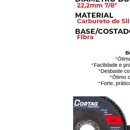
B
•
Ótima
•
Facilidade e pr
•
Desbaste c
•
Ótimo c
•
Forte, prátic