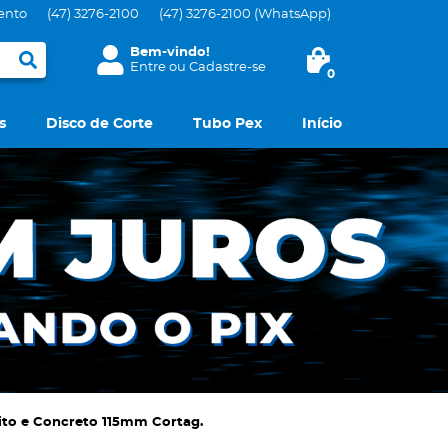
ento
(47)
3276-2100
(47)
3276-2100
(WhatsApp)
Bem-vindo!
Entre
ou
Cadastre-se
0
s
Disco de Corte
Tubo Pex
Início
nito e Concreto 115mm Cortag.