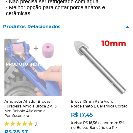
Não precisa ser refrigerado com água
•
Melhor opção para cortar porcelanatos e 
•
cerâmicas
Produtos Relacionados
Amolador Afiador Brocas
Broca 10mm Para Vidro
Furadeira Amola Broca 2 A 13
Porcelanato E Cerâmica Cortag
Mm Rebolo Afia amola
R$ 17,45
Parafusadeira
à vista
R$ 16,58
economize
5%
(1)
no Boleto Bancário ou Pix
R$ 28,57