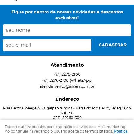
Fique por dentro de nossas novidades e descontos
exclusivos!
CADASTRAR
Atendimento
(47)
3276-2100
(47)
3276-2100
(WhatsApp)
atendimento@silven.com.br
Endereço
Rua Bertha Weege, 950, galpão fundos
-
Barra do Rio Cerro, Jaraguá do
Sul
-
SC
CEP: 89260-500
Este site utiliza cookies para captação e envios de e-mail marketing.
Ao continuar navegando o usuário aceita os termos citados.
Política
LOJA VIRTUAL CRIADA POR