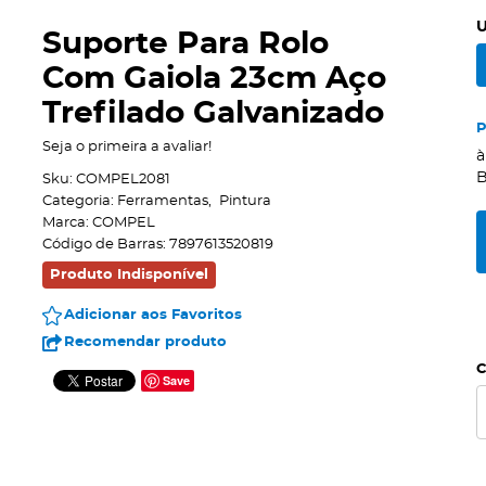
U
Suporte Para Rolo
Com Gaiola 23cm Aço
Trefilado Galvanizado
Seja o primeira a avaliar!
à
B
Sku:
COMPEL2081
Categoria:
Ferramentas
Pintura
Marca:
COMPEL
Código de Barras:
7897613520819
Produto Indisponível
Adicionar aos Favoritos
Recomendar produto
C
Save