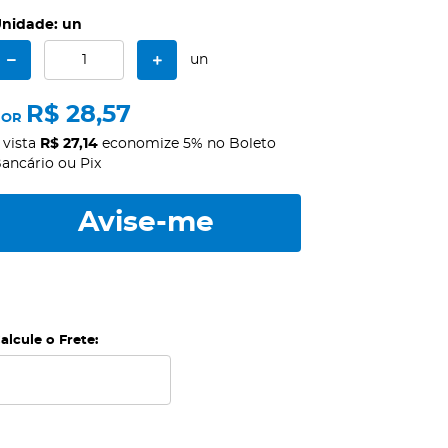
nidade: un
un
R$ 28,57
POR
 vista
R$ 27,14
economize
5%
no Boleto
ancário ou Pix
Avise-me
alcule o Frete: