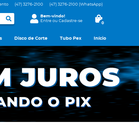
ento
(47)
3276-2100
(47)
3276-2100
(WhatsApp)
Bem-vindo!
Entre
ou
Cadastre-se
0
s
Disco de Corte
Tubo Pex
Início