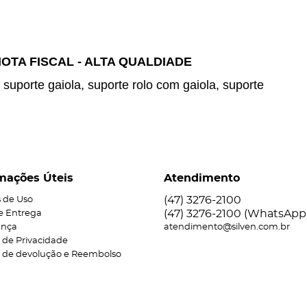
NOTA FISCAL - ALTA QUALDIADE
, suporte gaiola, suporte rolo com gaiola, suporte
mações Úteis
Atendimento
(47)
3276-2100
 de Uso
(47)
3276-2100
(WhatsApp
 e Entrega
ança
atendimento@silven.com.br
a de Privacidade
ca de devolução e Reembolso