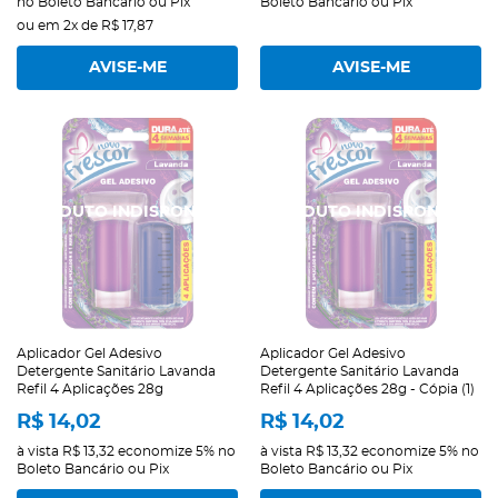
no Boleto Bancário ou Pix
Boleto Bancário ou Pix
ou em
2x
de
R$ 17,87
AVISE-ME
AVISE-ME
Aplicador Gel Adesivo
Aplicador Gel Adesivo
Detergente Sanitário Lavanda
Detergente Sanitário Lavanda
Refil 4 Aplicações 28g
Refil 4 Aplicações 28g - Cópia (1)
R$ 14,02
R$ 14,02
à vista
R$ 13,32
economize
5%
no
à vista
R$ 13,32
economize
5%
no
Boleto Bancário ou Pix
Boleto Bancário ou Pix