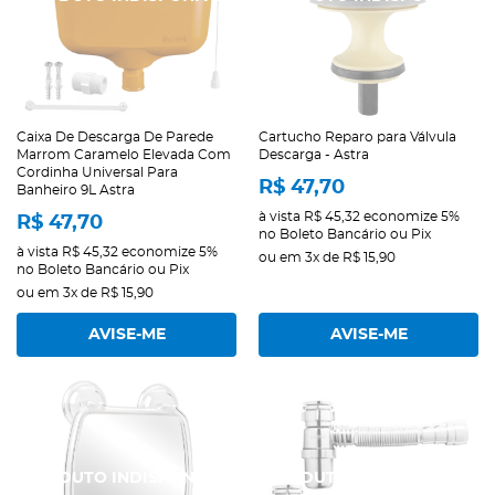
Caixa De Descarga De Parede
Cartucho Reparo para Válvula
Marrom Caramelo Elevada Com
Descarga - Astra
Cordinha Universal Para
R$ 47,70
Banheiro 9L Astra
à vista
R$ 45,32
economize
5%
R$ 47,70
no Boleto Bancário ou Pix
à vista
R$ 45,32
economize
5%
ou em
3x
de
R$ 15,90
no Boleto Bancário ou Pix
ou em
3x
de
R$ 15,90
AVISE-ME
AVISE-ME