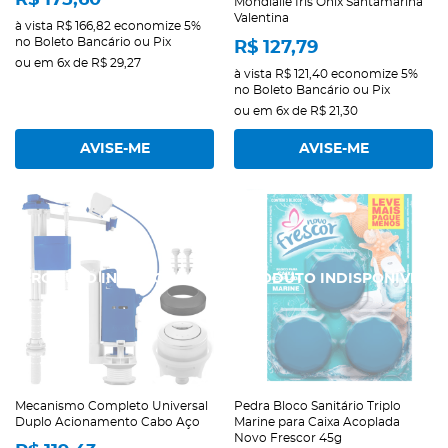
R$ 175,60
Mondialle Íris Ônix Santamarina
Valentina
à vista
R$ 166,82
economize
5%
no Boleto Bancário ou Pix
R$ 127,79
ou em
6x
de
R$ 29,27
à vista
R$ 121,40
economize
5%
no Boleto Bancário ou Pix
ou em
6x
de
R$ 21,30
AVISE-ME
AVISE-ME
Mecanismo Completo Universal
Pedra Bloco Sanitário Triplo
Duplo Acionamento Cabo Aço
Marine para Caixa Acoplada
Novo Frescor 45g