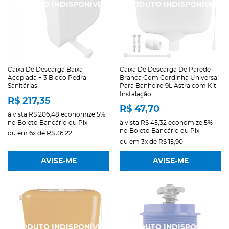
Caixa De Descarga Baixa
Caixa De Descarga De Parede
Acoplada + 3 Bloco Pedra
Branca Com Cordinha Universal
Sanitárias
Para Banheiro 9L Astra com Kit
Instalação
R$ 217,35
R$ 47,70
à vista
R$ 206,48
economize
5%
no Boleto Bancário ou Pix
à vista
R$ 45,32
economize
5%
no Boleto Bancário ou Pix
ou em
6x
de
R$ 36,22
ou em
3x
de
R$ 15,90
AVISE-ME
AVISE-ME