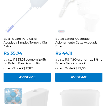
Bóia Reparo Para Caixa
Botão Lateral Quadrado
Acoplada Simples Torneira Kfu
Acionamento Caixa Acoplada
Astra
Externo
R$ 35,74
R$ 44,11
à vista
R$ 33,95
economize
5%
à vista
R$ 41,90
economize
5%
no
no Boleto Bancário ou Pix
Boleto Bancário ou Pix
ou em
2x
de
R$ 17,87
ou em
2x
de
R$ 22,06
AVISE-ME
AVISE-ME