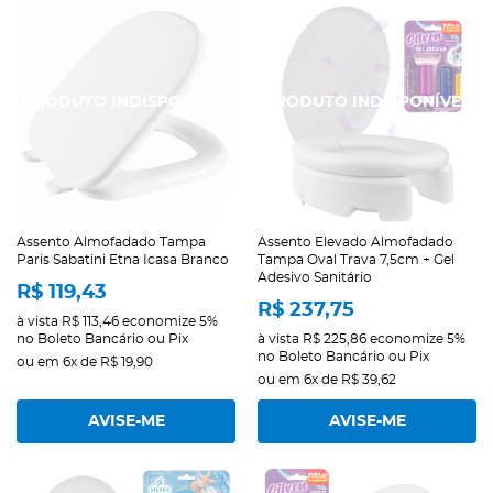
Assento Almofadado Tampa
Assento Elevado Almofadado
Paris Sabatini Etna Icasa Branco
Tampa Oval Trava 7,5cm + Gel
Adesivo Sanitário
R$ 119,43
R$ 237,75
à vista
R$ 113,46
economize
5%
no Boleto Bancário ou Pix
à vista
R$ 225,86
economize
5%
no Boleto Bancário ou Pix
ou em
6x
de
R$ 19,90
ou em
6x
de
R$ 39,62
AVISE-ME
AVISE-ME