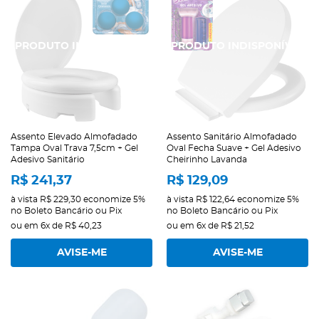
Assento Elevado Almofadado
Assento Sanitário Almofadado
Tampa Oval Trava 7,5cm + Gel
Oval Fecha Suave + Gel Adesivo
Adesivo Sanitário
Cheirinho Lavanda
R$ 241,37
R$ 129,09
à vista
R$ 229,30
economize
5%
à vista
R$ 122,64
economize
5%
no Boleto Bancário ou Pix
no Boleto Bancário ou Pix
ou em
6x
de
R$ 40,23
ou em
6x
de
R$ 21,52
AVISE-ME
AVISE-ME