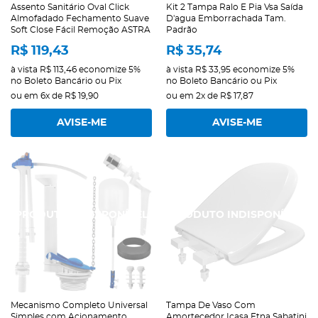
Assento Sanitário Oval Click
Kit 2 Tampa Ralo E Pia Vsa Saída
Almofadado Fechamento Suave
D'agua Emborrachada Tam.
Soft Close Fácil Remoção ASTRA
Padrão
R$ 119,43
R$ 35,74
à vista
R$ 113,46
economize
5%
à vista
R$ 33,95
economize
5%
no Boleto Bancário ou Pix
no Boleto Bancário ou Pix
ou em
6x
de
R$ 19,90
ou em
2x
de
R$ 17,87
AVISE-ME
AVISE-ME
Mecanismo Completo Universal
Tampa De Vaso Com
Simples com Acionamento
Amortecedor Icasa Etna Sabatini