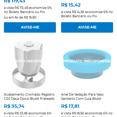
R$ 119,43
R$ 15,42
à vista
R$ 113,46
economize
5%
no Boleto Bancário ou Pix
à vista
R$ 14,65
economize
5%
no
Boleto Bancário ou Pix
ou em
6x
de
R$ 19,90
AVISE-ME
AVISE-ME
Acabamento Cromado Registro
Anel De Vedação Para Vaso
C50 Deca Docol Blukit Prateado
Sanitário Com Guia Blukit
R$ 35,74
R$ 17,81
à vista
R$ 33,95
economize
5%
à vista
R$ 16,92
economize
5%
no