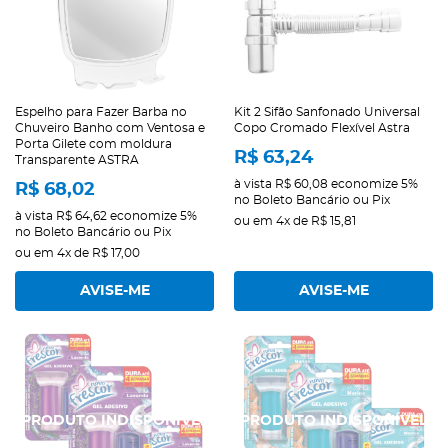
Espelho para Fazer Barba no
Kit 2 Sifão Sanfonado Universal
Chuveiro Banho com Ventosa e
Copo Cromado Flexível Astra
Porta Gilete com moldura
R$ 63,24
Transparente ASTRA
à vista
R$ 60,08
economize
5%
R$ 68,02
no Boleto Bancário ou Pix
à vista
R$ 64,62
economize
5%
ou em
4x
de
R$ 15,81
no Boleto Bancário ou Pix
ou em
4x
de
R$ 17,00
AVISE-ME
AVISE-ME