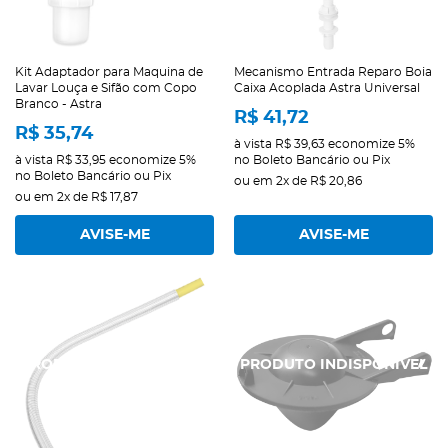
Kit Adaptador para Maquina de
Mecanismo Entrada Reparo Boia
Lavar Louça e Sifão com Copo
Caixa Acoplada Astra Universal
Branco - Astra
R$ 41,72
R$ 35,74
à vista
R$ 39,63
economize
5%
à vista
R$ 33,95
economize
5%
no Boleto Bancário ou Pix
no Boleto Bancário ou Pix
ou em
2x
de
R$ 20,86
ou em
2x
de
R$ 17,87
AVISE-ME
AVISE-ME