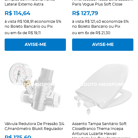
Lateral Externo Astra
Paris Vogue Plus Soft Close
R$ 114,64
R$ 127,79
à vista
R$ 108,91
economize
5%
à vista
R$ 121,40
economize
5%
no Boleto Bancário ou Pix
no Boleto Bancário ou Pix
ou em
6x
de
R$ 19,11
ou em
6x
de
R$ 21,30
AVISE-ME
AVISE-ME
Válvula Redutora De Pressão 3/4
Assento Tampa Sanitário Soft
C/manômetro Blukit Regulador
CloseBranco Thema Incepa
Anturius Luzarte Hawaii