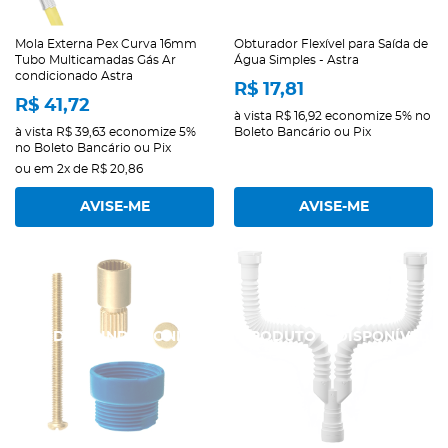
Mola Externa Pex Curva 16mm
Obturador Flexível para Saída de
Tubo Multicamadas Gás Ar
Água Simples - Astra
condicionado Astra
R$ 17,81
R$ 41,72
à vista
R$ 16,92
economize
5%
no
à vista
R$ 39,63
economize
5%
Boleto Bancário ou Pix
no Boleto Bancário ou Pix
ou em
2x
de
R$ 20,86
AVISE-ME
AVISE-ME