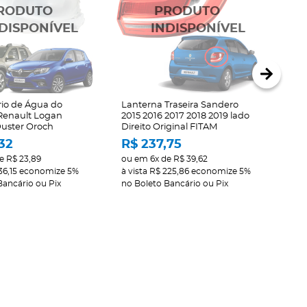
rio de Água do
Lanterna Traseira Sandero
Par
Renault Logan
2015 2016 2017 2018 2019 lado
San
uster Oroch
Direito Original FITAM
2012
32
R$ 237,75
R$
e
R$ 23,89
ou em
6x
de
R$ 39,62
ou 
36,15
economize
5%
à vista
R$ 225,86
economize
5%
à vi
Bancário ou Pix
no Boleto Bancário ou Pix
no B