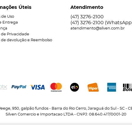
mações Úteis
Atendimento
(47)
3276-2100
 de Uso
(47)
3276-2100
(WhatsApp
 e Entrega
ança
atendimento@silven.com.br
a de Privacidade
ca de devolução e Reembolso
eege, 950, galpão fundos
-
Barra do Rio Cerro, Jaraguá do Sul
-
SC
-
C
Silven Comercio e Importacao LTDA - CNPJ: 08.640.417/0001-20