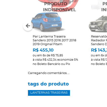
Par Lanterna Traseira
Reservató
Sandero 2015 2016 2017 2018
Radiador 
2019 Original Fitam
Sandero D
R$ 455,10
R$ 143,
ou em
6x
de
R$ 75,85
ou em
6x
d
à vista
R$ 432,34
economize
5%
à vista
R$ 1
no Boleto Bancário ou Pix
no Boleto 
Carregando comentários ...
tags do produto
LANTERNAS TRASEIRAS