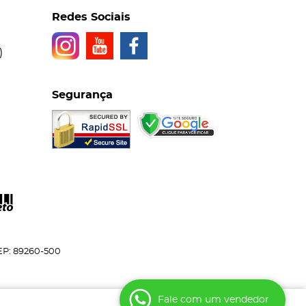
Redes Sociais
)
Segurança
EP: 89260-500
Fale com um vendedor