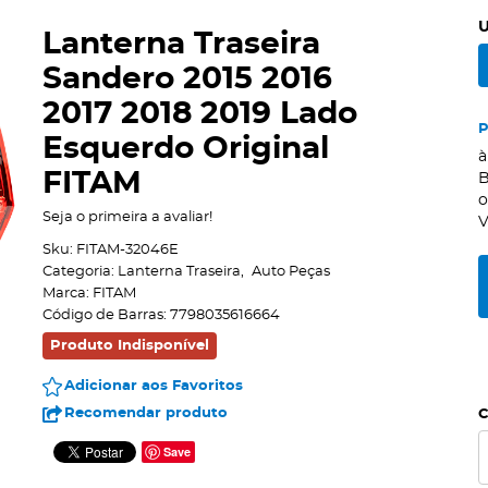
U
Lanterna Traseira
Sandero 2015 2016
2017 2018 2019 Lado
Esquerdo Original
à
FITAM
B
Seja o primeira a avaliar!
V
Sku:
FITAM-32046E
Categoria:
Lanterna Traseira
Auto Peças
Marca:
FITAM
Código de Barras:
7798035616664
Produto Indisponível
Adicionar aos Favoritos
Recomendar produto
C
Save