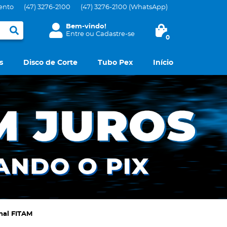
ento
(47)
3276-2100
(47)
3276-2100
(WhatsApp)
Bem-vindo!
Entre
ou
Cadastre-se
0
s
Disco de Corte
Tubo Pex
Início
nal FITAM