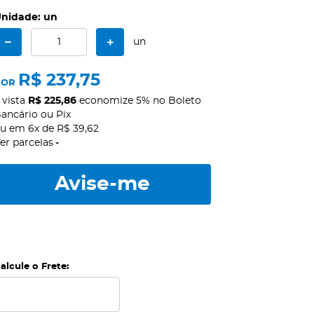
nidade: un
un
R$ 237,75
POR
 vista
R$ 225,86
economize
5%
no Boleto
ancário ou Pix
ou em
6x
de
R$ 39,62
er parcelas
Avise-me
alcule o Frete: