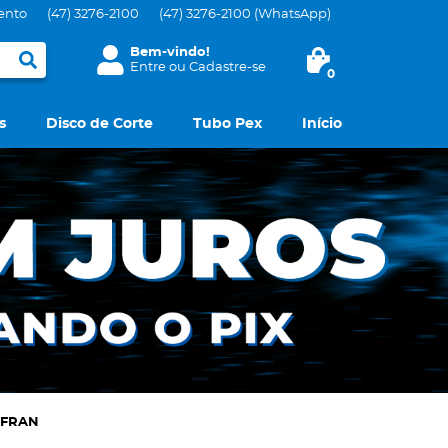
ento
(47)
3276-2100
(47)
3276-2100
(WhatsApp)
Bem-vindo!
Entre
ou
Cadastre-se
0
s
Disco de Corte
Tubo Pex
Início
COFRAN