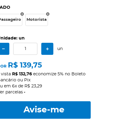
LADO
Passageiro
Motorista
nidade: un
un
R$ 139,75
POR
 vista
R$ 132,76
economize
5%
no Boleto
ancário ou Pix
ou em
6x
de
R$ 23,29
er parcelas
Avise-me