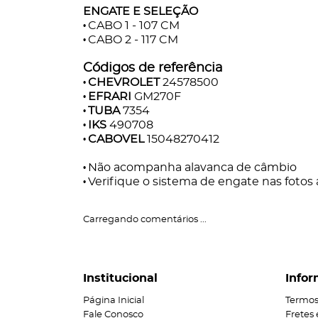
ENGATE E SELEÇÃO
CABO 1 - 107 CM
•
CABO 2 - 117 CM
•
Códigos de referência
CHEVROLET
24578500
•
EFRARI
GM270F
•
TUBA
7354
•
IKS
490708
•
CABOVEL
15048270412
•
Não acompanha alavanca de câmbio
•
Verifique o sistema de engate nas fotos
•
Carregando comentários ...
Institucional
Infor
Página Inicial
Termos
Fale Conosco
Fretes