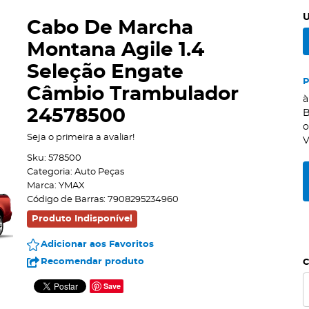
U
Cabo De Marcha
Montana Agile 1.4
Seleção Engate
Câmbio Trambulador
à
24578500
B
Seja o primeira a avaliar!
V
Sku:
578500
Categoria:
Auto Peças
Marca:
YMAX
Código de Barras:
7908295234960
Produto Indisponível
Adicionar aos Favoritos
Recomendar produto
C
Save