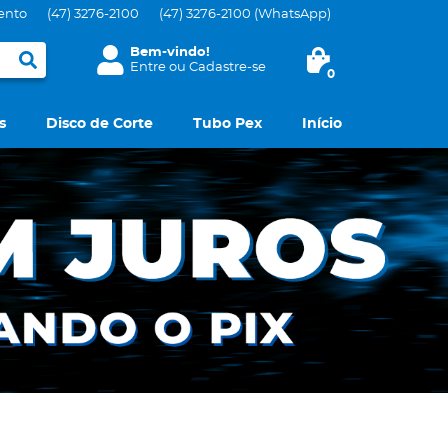
ento
(47)
3276-2100
(47)
3276-2100
(WhatsApp)
Bem-vindo!
Entre
ou
Cadastre-se
0
s
Disco de Corte
Tubo Pex
Início