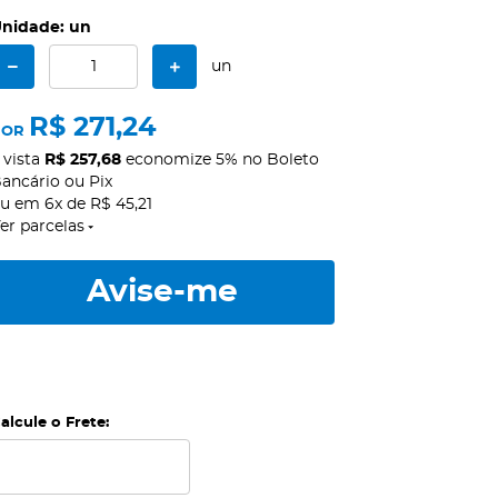
nidade: un
un
R$ 271,24
POR
 vista
R$ 257,68
economize
5%
no Boleto
ancário ou Pix
ou em
6x
de
R$ 45,21
er parcelas
Avise-me
alcule o Frete: