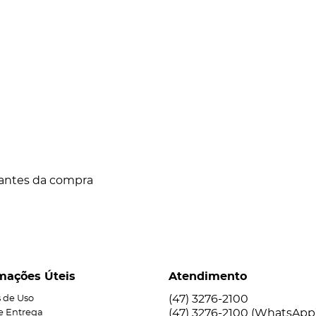
 antes da compra
mações Úteis
Atendimento
(47)
3276-2100
 de Uso
(47)
3276-2100
(WhatsApp
 e Entrega