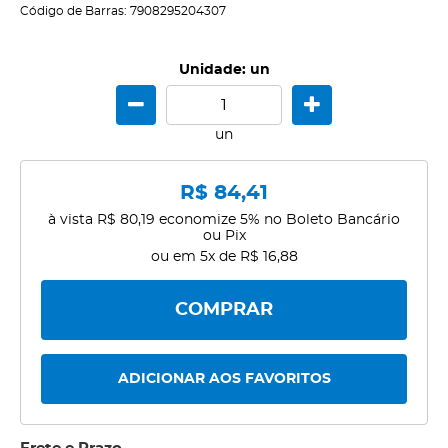
Código de Barras:
7908295204307
Unidade: un
un
R$ 84,41
à vista
R$ 80,19
economize
5%
no Boleto Bancário
ou Pix
ou em
5x
de
R$ 16,88
COMPRAR
ADICIONAR AOS FAVORITOS