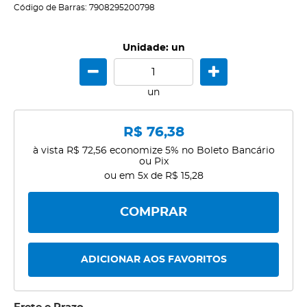
Código de Barras:
7908295200798
Unidade: un
un
R$ 76,38
à vista
R$ 72,56
economize
5%
no Boleto Bancário
ou Pix
ou em
5x
de
R$ 15,28
COMPRAR
ADICIONAR AOS FAVORITOS