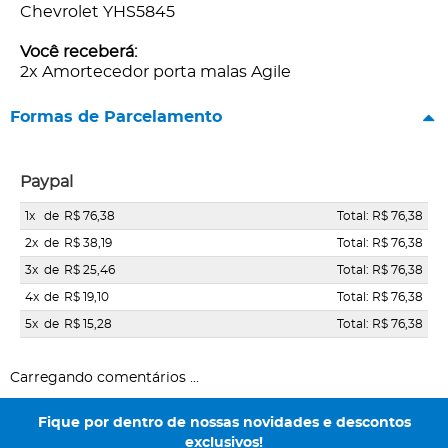
Chevrolet YHS5845
Você receberá:
2x Amortecedor porta malas Agile
Formas de Parcelamento
Paypal
1x
de
R$ 76,38
Total: R$ 76,38
2x
de
R$ 38,19
Total: R$ 76,38
3x
de
R$ 25,46
Total: R$ 76,38
4x
de
R$ 19,10
Total: R$ 76,38
5x
de
R$ 15,28
Total: R$ 76,38
Carregando comentários ...
Fique por dentro de nossas novidades e descontos
exclusivos!